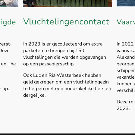
Vluchtelingencontact
Vaarv
rigde
In 2023 is er gecollecteerd om extra
In 2022 
kerst-
pakketen te brengen bij 150
vaarvaka
 Deze
vluchtelingen die werden opgevangen
Alexande
op een passagiersschip.
georgan
l en The
schipper
Ook Luc en Ria Westerbeek hebben
vakantie
geld gekregen om een vluchtelinggezin
kunnen v
te helpen met een noodzakelijke fiets en
- op.
verschill
dergelijke.
Deze rei
2023.